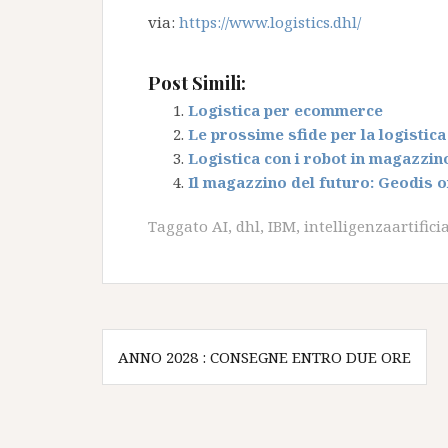
via:
https://www.logistics.dhl/
Post Simili:
Logistica per ecommerce
Le prossime sfide per la logisti
Logistica con i robot in magazzi
Il magazzino del futuro: Geodis 
Taggato
AI
,
dhl
,
IBM
,
intelligenzaartifici
Navigazione
ANNO 2028 : CONSEGNE ENTRO DUE ORE
articoli