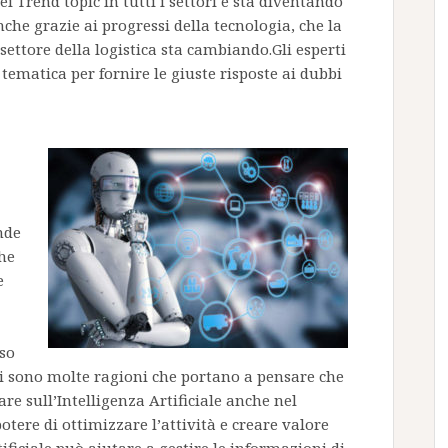
dei Trend topic in tutti i settori e sta diventando
che grazie ai progressi della tecnologia, che la
settore della logistica sta cambiando.Gli esperti
ematica per fornire le giuste risposte ai dubbi
nde
he
e
rso
i sono molte ragioni che portano a pensare che
e sull’Intelligenza Artificiale anche nel
potere di ottimizzare l’attività e creare valore