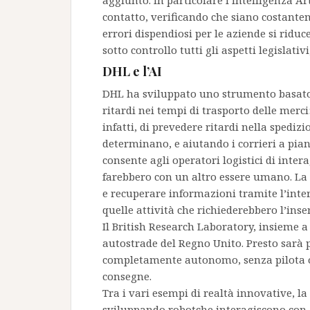
aggiunto. In particolare l’Intelligenza Ar
contatto, verificando che siano costantem
errori dispendiosi per le aziende si riduc
sotto controllo tutti gli aspetti legislativ
DHL e l’AI
DHL ha sviluppato uno strumento basato
ritardi nei tempi di trasporto delle merc
infatti, di prevedere ritardi nella spedizio
determinano, e aiutando i corrieri a pian
consente agli operatori logistici di inter
farebbero con un altro essere umano. La
e recuperare informazioni tramite l’inte
quelle attività che richiederebbero l’ins
Il British Research Laboratory, insieme 
autostrade del Regno Unito. Presto sarà 
completamente autonomo, senza pilota o 
consegne.
Tra i vari esempi di realtà innovative, 
sviluppando robotche interagiscono con g