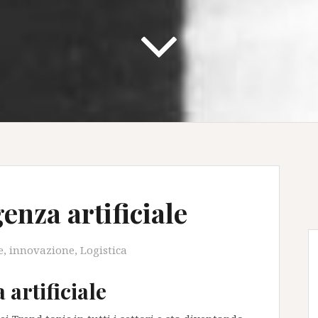
enza artificiale
e
,
innovazione
,
Logistica
 artificiale