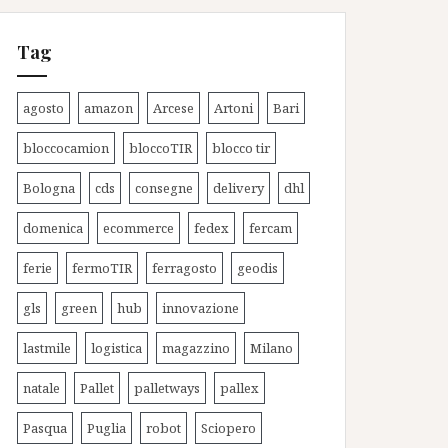
Tag
agosto
amazon
Arcese
Artoni
Bari
bloccocamion
bloccoTIR
blocco tir
Bologna
cds
consegne
delivery
dhl
domenica
ecommerce
fedex
fercam
ferie
fermoTIR
ferragosto
geodis
gls
green
hub
innovazione
lastmile
logistica
magazzino
Milano
natale
Pallet
palletways
pallex
Pasqua
Puglia
robot
Sciopero