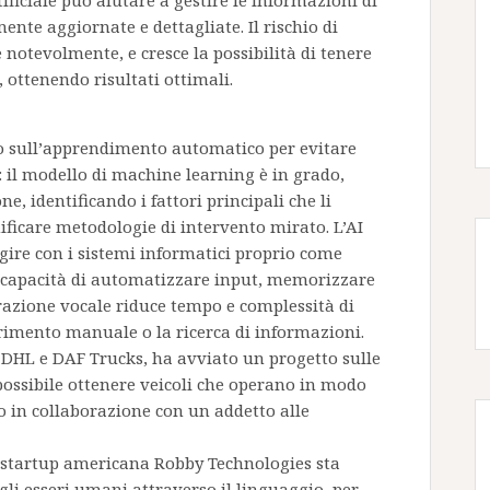
tificiale può aiutare a gestire le informazioni di
ente aggiornate e dettagliate. Il rischio di
e notevolmente, e cresce la possibilità di tenere
i, ottenendo risultati ottimali.
 sull’apprendimento automatico per evitare
i: il modello di machine learning è in grado,
ne, identificando i fattori principali che li
ificare metodologie di intervento mirato. L’AI
agire con i sistemi informatici proprio come
 capacità di automatizzare input, memorizzare
razione vocale riduce tempo e complessità di
erimento manuale o la ricerca di informazioni.
a DHL e DAF Trucks, ha avviato un progetto sulle
possibile ottenere veicoli che operano in modo
in collaborazione con un addetto alle
la startup americana Robby Technologies sta
li esseri umani attraverso il linguaggio, per