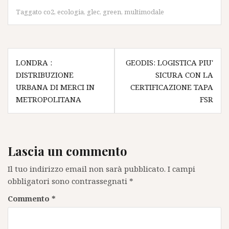
Taggato
co2
,
ecologia
,
glec
,
green
,
multimodale
Navigazione
LONDRA :
GEODIS: LOGISTICA PIU'
articoli
DISTRIBUZIONE
SICURA CON LA
URBANA DI MERCI IN
CERTIFICAZIONE TAPA
METROPOLITANA
FSR
Lascia un commento
Il tuo indirizzo email non sarà pubblicato.
I campi
obbligatori sono contrassegnati
*
Commento
*