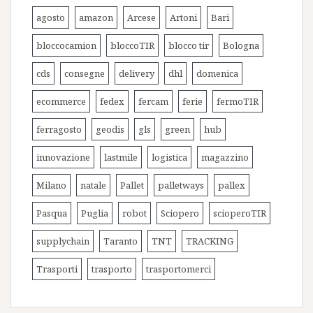
agosto
amazon
Arcese
Artoni
Bari
bloccocamion
bloccoTIR
blocco tir
Bologna
cds
consegne
delivery
dhl
domenica
ecommerce
fedex
fercam
ferie
fermoTIR
ferragosto
geodis
gls
green
hub
innovazione
lastmile
logistica
magazzino
Milano
natale
Pallet
palletways
pallex
Pasqua
Puglia
robot
Sciopero
scioperoTIR
supplychain
Taranto
TNT
TRACKING
Trasporti
trasporto
trasportomerci