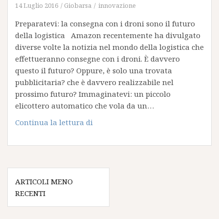
14 Luglio 2016
Giobarsa
innovazione
Preparatevi: la consegna con i droni sono il futuro
della logistica Amazon recentemente ha divulgato
diverse volte la notizia nel mondo della logistica che
effettueranno consegne con i droni. È davvero
questo il futuro? Oppure, è solo una trovata
pubblicitaria? che è davvero realizzabile nel
prossimo futuro? Immaginatevi: un piccolo
elicottero automatico che vola da un…
Preparatevi:
Continua la lettura di
la
consegna
con
i
Navigazione
droni
ARTICOLI MENO
articoli
sono
RECENTI
il
futuro