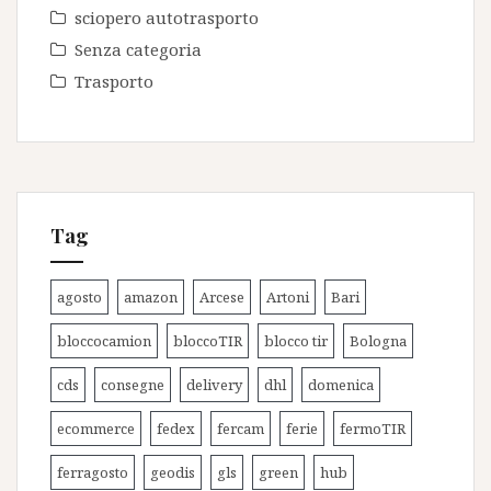
sciopero autotrasporto
Senza categoria
Trasporto
Tag
agosto
amazon
Arcese
Artoni
Bari
bloccocamion
bloccoTIR
blocco tir
Bologna
cds
consegne
delivery
dhl
domenica
ecommerce
fedex
fercam
ferie
fermoTIR
ferragosto
geodis
gls
green
hub