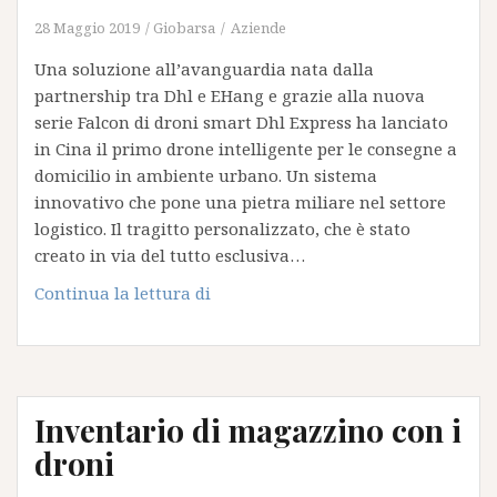
il
28 Maggio 2019
Giobarsa
Aziende
progetto
Una soluzione all’avanguardia nata dalla
partnership tra Dhl e EHang e grazie alla nuova
serie Falcon di droni smart Dhl Express ha lanciato
in Cina il primo drone intelligente per le consegne a
domicilio in ambiente urbano. Un sistema
innovativo che pone una pietra miliare nel settore
logistico. Il tragitto personalizzato, che è stato
creato in via del tutto esclusiva…
Consegne
Continua la lettura di
ultimo
miglio
:
Dhl
Inventario di magazzino con i
testa
i
droni
droni