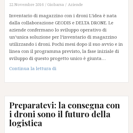
in
22 Novembre 2016
Giobarsa
Aziende
Cina
Inventario di magazzino con i droni L’idea è nata
dalla collaborazione GEODIS e DELTA DRONE. Le
aziende confermano lo sviluppo operativo di
un’unica soluzione per l’inventario di magazzino
utilizzando i droni. Pochi mesi dopo il suo avvio e in
linea con il programma previsto, la fase iniziale di
sviluppo di questo progetto unico è giunta…
Inventario
Continua la lettura di
di
magazzino
con
i
Preparatevi: la consegna con
droni
i droni sono il futuro della
logistica