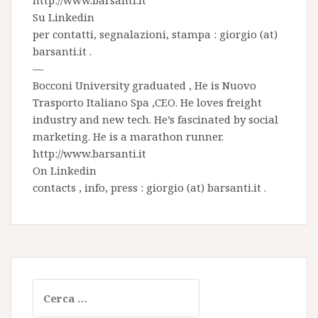
http://www.barsanti.it
Su
Linkedin
per contatti, segnalazioni, stampa : giorgio (at)
barsanti.it .
—
Bocconi University graduated , He is
Nuovo
Trasporto Italiano Spa
,CEO. He loves freight
industry and new tech. He’s fascinated by social
marketing. He is a marathon runner.
http://www.barsanti.it
On
Linkedin
contacts , info, press : giorgio (at) barsanti.it .
Ricerca
per: