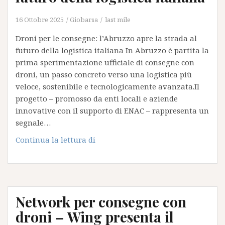
16 Ottobre 2025
Giobarsa
last mile
Droni per le consegne: l’Abruzzo apre la strada al
futuro della logistica italiana In Abruzzo è partita la
prima sperimentazione ufficiale di consegne con
droni, un passo concreto verso una logistica più
veloce, sostenibile e tecnologicamente avanzata.Il
progetto – promosso da enti locali e aziende
innovative con il supporto di ENAC – rappresenta un
segnale…
Droni
Continua la lettura di
per
le
consegne:
l’Abruzzo
Network per consegne con
apre
la
droni – Wing presenta il
strada