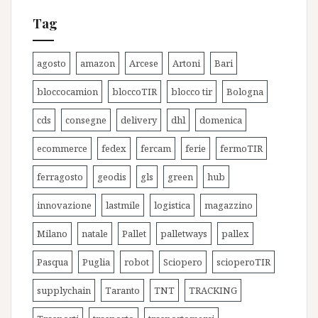
Tag
agosto
amazon
Arcese
Artoni
Bari
bloccocamion
bloccoTIR
blocco tir
Bologna
cds
consegne
delivery
dhl
domenica
ecommerce
fedex
fercam
ferie
fermoTIR
ferragosto
geodis
gls
green
hub
innovazione
lastmile
logistica
magazzino
Milano
natale
Pallet
palletways
pallex
Pasqua
Puglia
robot
Sciopero
scioperoTIR
supplychain
Taranto
TNT
TRACKING