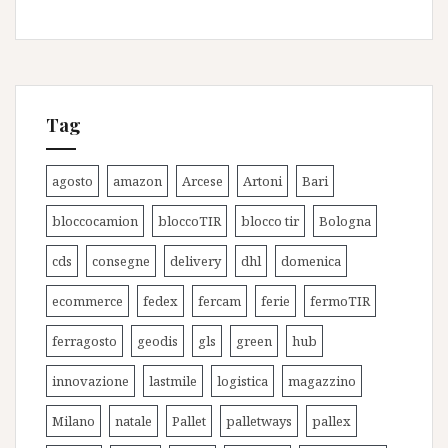
Tag
agosto
amazon
Arcese
Artoni
Bari
bloccocamion
bloccoTIR
blocco tir
Bologna
cds
consegne
delivery
dhl
domenica
ecommerce
fedex
fercam
ferie
fermoTIR
ferragosto
geodis
gls
green
hub
innovazione
lastmile
logistica
magazzino
Milano
natale
Pallet
palletways
pallex