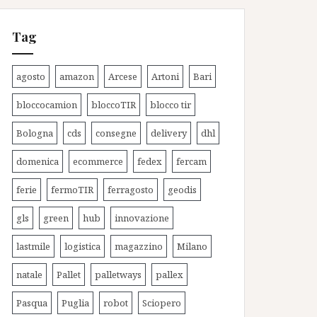
Tag
agosto
amazon
Arcese
Artoni
Bari
bloccocamion
bloccoTIR
blocco tir
Bologna
cds
consegne
delivery
dhl
domenica
ecommerce
fedex
fercam
ferie
fermoTIR
ferragosto
geodis
gls
green
hub
innovazione
lastmile
logistica
magazzino
Milano
natale
Pallet
palletways
pallex
Pasqua
Puglia
robot
Sciopero