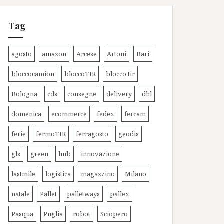
Tag
agosto
amazon
Arcese
Artoni
Bari
bloccocamion
bloccoTIR
blocco tir
Bologna
cds
consegne
delivery
dhl
domenica
ecommerce
fedex
fercam
ferie
fermoTIR
ferragosto
geodis
gls
green
hub
innovazione
lastmile
logistica
magazzino
Milano
natale
Pallet
palletways
pallex
Pasqua
Puglia
robot
Sciopero