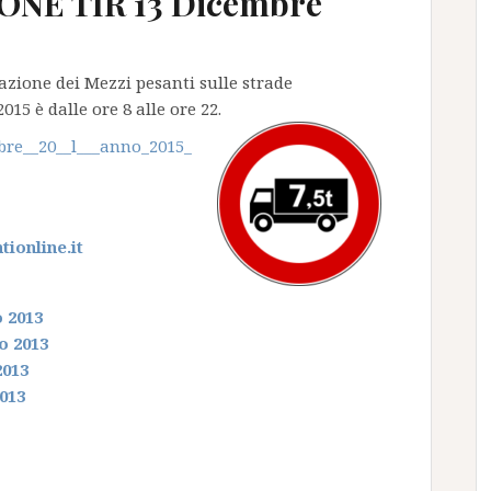
NE TIR 13 Dicembre
olazione dei Mezzi pesanti sulle strade
5 è dalle ore 8 alle ore 22.
bre__20__l___anno_2015_
ionline.it
o 2013
o 2013
2013
2013