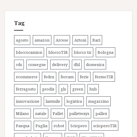
Tag
agosto
amazon
Arcese
Artoni
Bari
bloccocamion
bloccoTIR
blocco tir
Bologna
cds
consegne
delivery
dhl
domenica
ecommerce
fedex
fercam
ferie
fermoTIR
ferragosto
geodis
gls
green
hub
innovazione
lastmile
logistica
magazzino
Milano
natale
Pallet
palletways
pallex
Pasqua
Puglia
robot
Sciopero
scioperoTIR